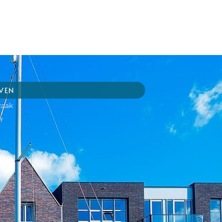
JVEN
zaak
r