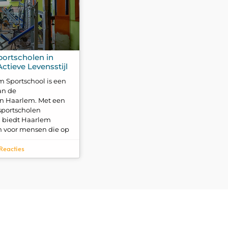
portscholen in
ctieve Levensstijl
m Sportschool is een
an de
n Haarlem. Met een
sportscholen
d, biedt Haarlem
n voor mensen die op
Reacties