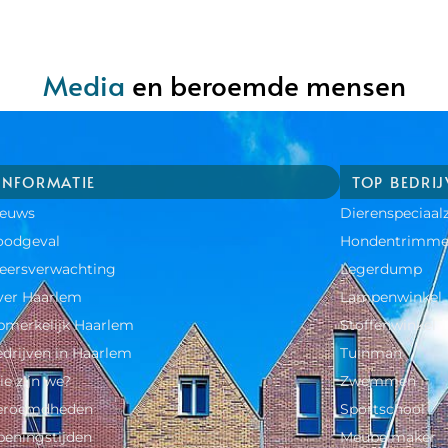
Media
en beroemde mensen
INFORMATIE
TOP BEDRI
ieuws
Dierenspeciaal
oodgeval
Hondentrimme
eersverwachting
Legerdump
ver Haarlem
Lampenwinkel
merkelijk Haarlem
Stoffenwinkel
drijven in Haarlem
Tuinman
e zijn we?
Zwemmen
eroemdheden​
Sportschool
eningstijden
Meubelmaker