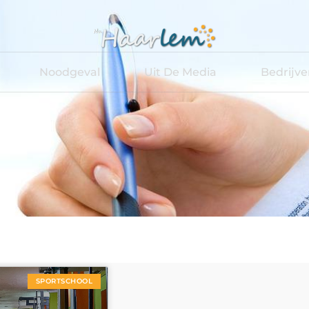
Noodgeval
Uit De Media
Bedrijv
hool
SPORTSCHOOL