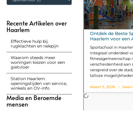
Recente Artikelen over
Haarlem
Ontdek de Beste S
Haarlem voor een A
Effectieve hulp bij
rugklachten en nekpijn
Sportschool in Haarle
integraal onderdeel v
Waarom steeds meer
fitnessgemeenschap i
woningen kiezen voor een
verscheidenheid aan 
gietvloer
verspreid over de sta
talloze mogelijkhede
Station Haarlem:
openingstijden van service,
Maart 5, 2024
Geen 
winkels en OV-info
Media en Beroemde
mensen