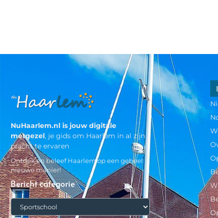
N
N
NuHaarlem.nl is jouw digitale
W
metgezel
, je gids om Haarlem in al zijn
O
pracht te ervaren
Op
Ontdek en beleef Haarlem op een geheel
nieuwe manier!
Be
Bericht categorie
Wi
B
Op