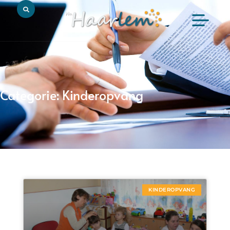
Categorie: Kinderopvang
KINDEROPVANG