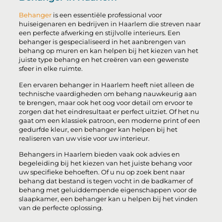
Behanger
is een essentiële professional voor
huiseigenaren en bedrijven in Haarlem die streven naar
een perfecte afwerking en stijlvolle interieurs. Een
behanger is gespecialiseerd in het aanbrengen van
behang op muren en kan helpen bij het kiezen van het
juiste type behang en het creëren van een gewenste
sfeer in elke ruimte.
Een ervaren behanger in Haarlem heeft niet alleen de
technische vaardigheden om behang nauwkeurig aan
te brengen, maar ook het oog voor detail om ervoor te
zorgen dat het eindresultaat er perfect uitziet. Of het nu
gaat om een ​​klassiek patroon, een moderne print of een
gedurfde kleur, een behanger kan helpen bij het
realiseren van uw visie voor uw interieur.
Behangers in Haarlem bieden vaak ook advies en
begeleiding bij het kiezen van het juiste behang voor
uw specifieke behoeften. Of u nu op zoek bent naar
behang dat bestand is tegen vocht in de badkamer of
behang met geluiddempende eigenschappen voor de
slaapkamer, een behanger kan u helpen bij het vinden
van de perfecte oplossing.