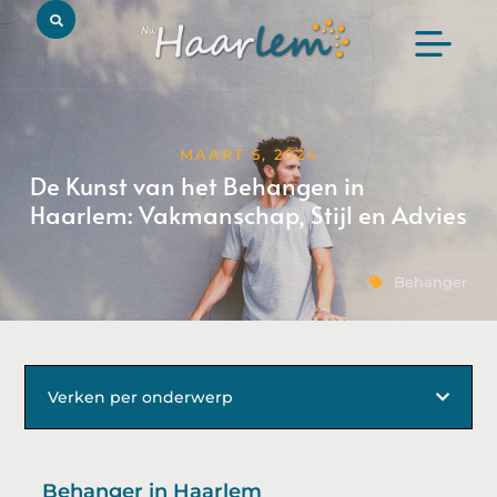
MAART 5, 2024
De Kunst van het Behangen in
Haarlem: Vakmanschap, Stijl en Advies
Behanger
Verken per onderwerp
Behanger in Haarlem