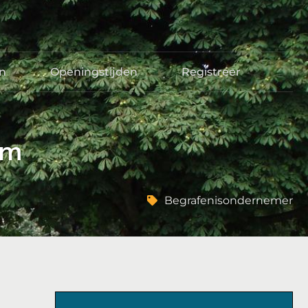
en
Openingstijden
Registreer
em
Begrafenisondernemer