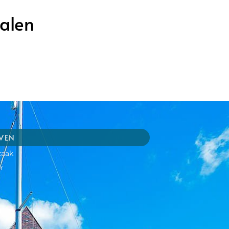
alen
JVEN
zaak
r