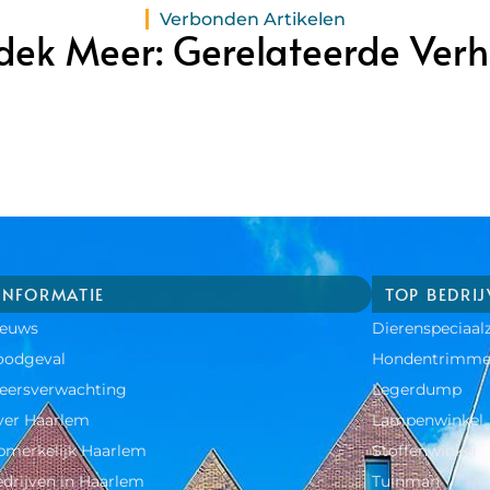
Verbonden Artikelen
dek Meer: Gerelateerde Verh
INFORMATIE
TOP BEDRI
ieuws
Dierenspeciaal
oodgeval
Hondentrimme
eersverwachting
Legerdump
ver Haarlem
Lampenwinkel
merkelijk Haarlem
Stoffenwinkel
drijven in Haarlem
Tuinman