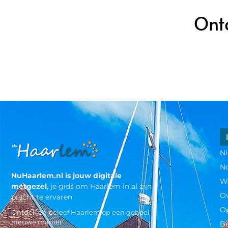
Ont
N
N
NuHaarlem.nl is jouw digitale
W
metgezel
, je gids om Haarlem in al zijn
O
pracht te ervaren
Op
Ontdek en beleef Haarlem op een geheel
nieuwe manier!
Be