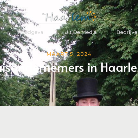
Noodgeval
Uit De Media
Bedrijv
MAART 5, 2024
nisondernemers in Haarl