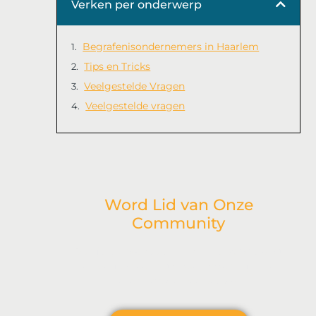
Verken per onderwerp
Begrafenisondernemers in Haarlem
Tips en Tricks
Veelgestelde Vragen
Veelgestelde vragen
Word Lid van Onze
Community
Ben je geïnspireerd door onze laatste post
en wil je meer betrokken raken bij onze
levendige gemeenschap?