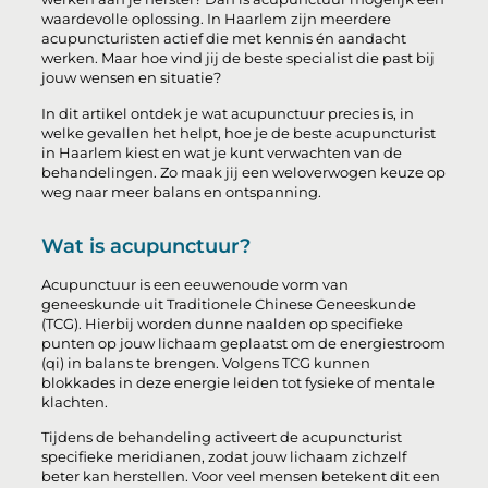
waardevolle oplossing. In Haarlem zijn meerdere
acupuncturisten actief die met kennis én aandacht
werken. Maar hoe vind jij de beste specialist die past bij
jouw wensen en situatie?
In dit artikel ontdek je wat acupunctuur precies is, in
welke gevallen het helpt, hoe je de beste acupuncturist
in Haarlem kiest en wat je kunt verwachten van de
behandelingen. Zo maak jij een weloverwogen keuze op
weg naar meer balans en ontspanning.
Wat is acupunctuur?
Acupunctuur is een eeuwenoude vorm van
geneeskunde uit Traditionele Chinese Geneeskunde
(TCG). Hierbij worden dunne naalden op specifieke
punten op jouw lichaam geplaatst om de energiestroom
(qi) in balans te brengen. Volgens TCG kunnen
blokkades in deze energie leiden tot fysieke of mentale
klachten.
Tijdens de behandeling activeert de acupuncturist
specifieke meridianen, zodat jouw lichaam zichzelf
beter kan herstellen. Voor veel mensen betekent dit een