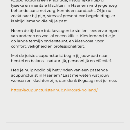
Acupunctuur is een krachtige, natuurlijke hulp bij
fysieke en mentale klachten. In Haarlem vind je genoeg
behandelaars met zorg, kennis en aandacht. Of je nu
zoekt naar bij pijn, stress of preventieve begeleiding: er
is altijd iemand die bij je past.
Neem de tijd om intakevragen te stellen, lees ervaringen
van anderen en voel of er een klik is. Kies iemand die je
op lange termijn ondersteunt, en kies vooral voor
comfort, veiligheid en professionaliteit.
Met de juiste acupuncturist begin jij jouw pad naar
herstel en balans—natuurlijk, persoonlijk en effectief.
Heb je hulp nodig bij het vinden van een passende
acupuncturist in Haarlem? Laat me weten wat jouw
wensen en klachten zijn, dan denk ik graag met je mee.
https://acupuncturistenhub.nl/noord-holland/